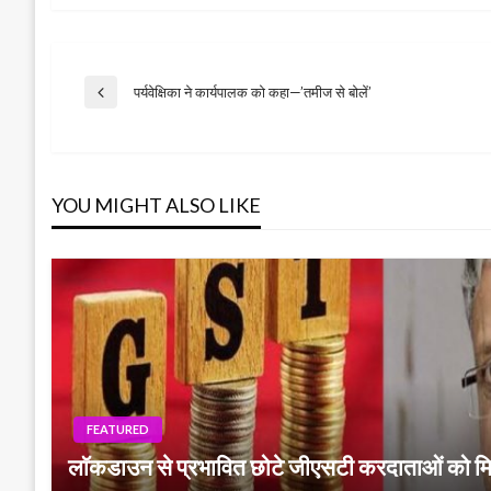
Post
पर्यवेक्षिका ने कार्यपालक को कहा—’तमीज से बोलें’
Previous
Post
navigation
YOU MIGHT ALSO LIKE
FEATURED
लाॅकडाउन से प्रभावित छोटे जीएसटी करदाताओं को मि