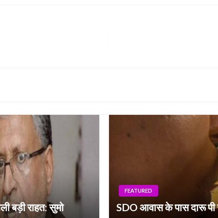
FEATURED
ली बड़ी राहत: सुमो
SDO आवास के पास दारू पी रह