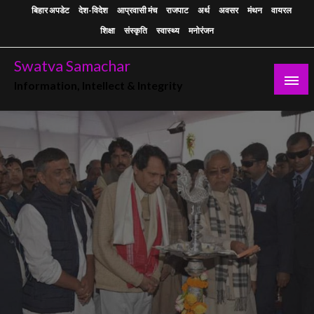
Skip
बिहार अपडेट
देश-विदेश
आप्रवासी मंच
राजपाट
अर्थ
अवसर
मंथन
वायरल
to
शिक्षा
संस्कृति
स्वास्थ्य
मनोरंजन
content
Swatva Samachar
Information, Intellect & Integrity