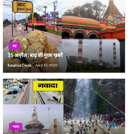
बाढ़
15 अप्रैल : बाढ़ की मुख्य ख़बरें
Swatva Desk
April 15, 2020
नवादा