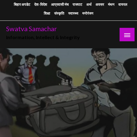
Skip
बिहार अपडेट
देश-विदेश
आप्रवासी मंच
राजपाट
अर्थ
अवसर
मंथन
वायरल
to
शिक्षा
संस्कृति
स्वास्थ्य
मनोरंजन
content
Swatva Samachar
Information, Intellect & Integrity