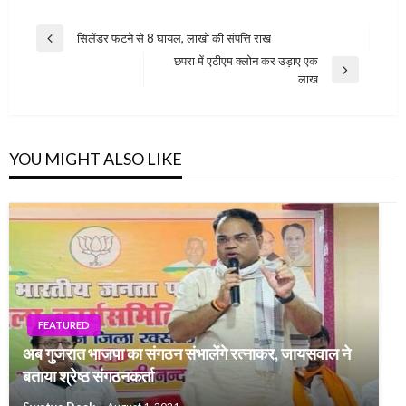
Post
सिलेंडर फटने से 8 घायल, लाखों की संपत्ति राख
Previous
navigation
छपरा में एटीएम क्लोन कर उड़ाए एक
Post
Next
लाख
Post
YOU MIGHT ALSO LIKE
FEATURED
अब गुजरात भाजपा का संगठन संभालेंगे रत्नाकर, जायसवाल ने
बताया श्रेष्ठ संगठनकर्ता