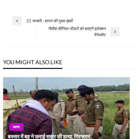
Post
21 जनवरी : सारण की मुख्य ख़बरें
Previous
navigation
नीतीश सीनियर लीडरों को बताएंगे इलेक्शन
Post
Next
मैनेजमेंट
Post
YOU MIGHT ALSO LIKE
बक्सर
बक्सर में बहू ने कराई ससुर की हत्या, गिरफ्तार