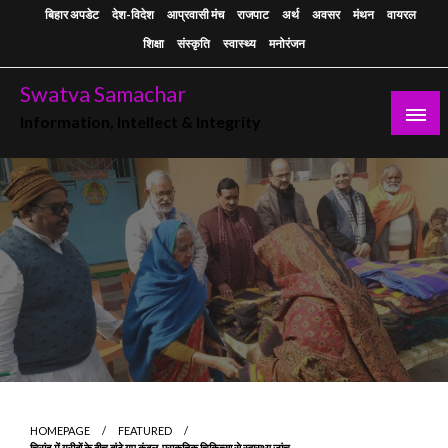
Skip
बिहार अपडेट
देश-विदेश
आप्रवासी मंच
राजपाट
अर्थ
अवसर
मंथन
वायरल
to
शिक्षा
संस्कृति
स्वास्थ्य
मनोरंजन
content
Swatva Samachar
Information, Intellect & Integrity
HOMEPAGE
FEATURED
चिरांद में गरीबों के बीच बांटे गए कंबल, प्राकृतिक चिकित्सा से स्वास्थ्य जांच