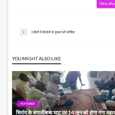
View all 
Post
रजौली में किशोरी से दुष्कर्म की कोशिश
Previous
Post
navigation
YOU MIGHT ALSO LIKE
FEATURED
चिरांद के बंगालीबाबा घाट पर 14 जून को होगा गंगा मह