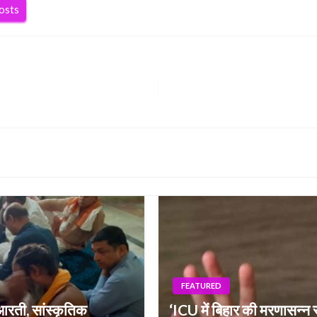
posts
FEATURED
ाआरती, सांस्कृतिक
‘ICU में बिहार की मरणासन्न स