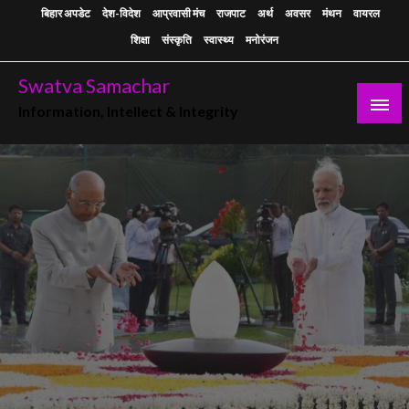
Skip
बिहार अपडेट
देश-विदेश
आप्रवासी मंच
राजपाट
अर्थ
अवसर
मंथन
वायरल
to
शिक्षा
संस्कृति
स्वास्थ्य
मनोरंजन
content
Swatva Samachar
Information, Intellect & Integrity