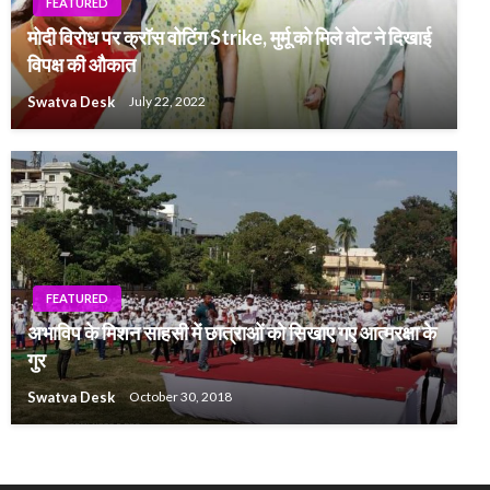
FEATURED
मोदी विरोध पर क्रॉस वोटिंग Strike, मुर्मू को मिले वोट ने दिखाई
विपक्ष की औकात
Swatva Desk
July 22, 2022
FEATURED
अभाविप के मिशन साहसी में छात्राओं को सिखाए गए आत्मरक्षा के
गुर
Swatva Desk
October 30, 2018