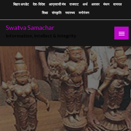
Skip
बिहार अपडेट
देश-विदेश
आप्रवासी मंच
राजपाट
अर्थ
अवसर
मंथन
वायरल
to
शिक्षा
संस्कृति
स्वास्थ्य
मनोरंजन
content
Swatva Samachar
Information, Intellect & Integrity