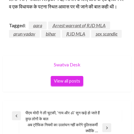
व एक विधायक के पटना स्थित आवास पर भी जाने की बात कही थी।
Tagged:
aara
Arrest warrant of RJD MLA
arun yadav
bihar
RJD MLA
sex scandle
Swatva Desk
View all posts
Post
पीएम मोदी ने ली चुटकी, ‘गाय और ॐ’ सुन खड़े हो जाते हैं
Previous
कुछ लोगों के बाल
navigation
Post
अब ट्रैफिक नियमों का उल्लंघन नहीं करेंगे पुलिसकर्मी
Next
क्योंकि …