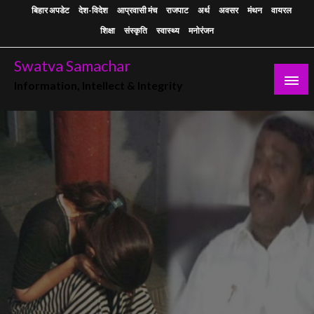
Skip
बिहार अपडेट
देश-विदेश
आप्रवासी मंच
राजपाट
अर्थ
अवसर
मंथन
वायरल
to
शिक्षा
संस्कृति
स्वास्थ्य
मनोरंजन
content
Swatva Samachar
Information, Intellect & Integrity