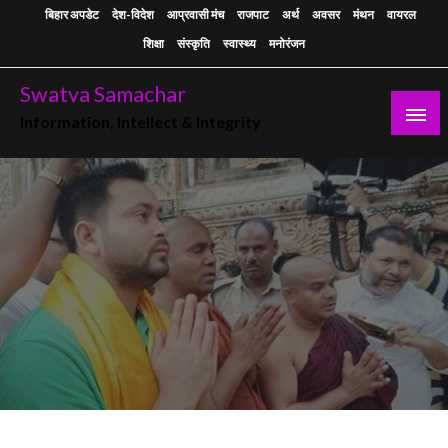
Skip
बिहार अपडेट
देश-विदेश
आप्रवासी मंच
राजपाट
अर्थ
अवसर
मंथन
वायरल
to
शिक्षा
संस्कृति
स्वास्थ्य
मनोरंजन
content
Swatva Samachar
Information, Intellect & Integrity