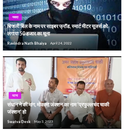
नवादा
बिजली बिल के नाम पर साइबर फ्रॉड, स्मार्ट मीटर यूजर्स को
लगाया 50 हजार का चूना
Ravindra Nath Bhaiya
April 24, 2022
पटना
संधान ने की मांग, मोकामा जंक्शन का नाम ‘प्रफुल्लचंद चाकी
FEATURED
जंक्शन’ हो
रीमा, रुचि और ज्ञान प्रकाश ने नीट की परीक्षा में लहराया परचम
Swatva Desk
May 3, 2023
Swatva
June 14, 2023