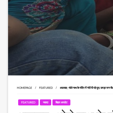
HOMEPAGE
FEATURED
अफ़वाह ; भोले नाथ के मंदिर में नंदी पी रहे दूघ, उमड़ा जन सै
FEATURED
नवादा
बिहार अपडेट