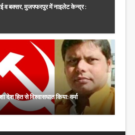
व बक्सर, मुजफ्फरपुर में नाइलेट केन्द्र :
मेशा देश हित से विश्वासघात किया: वर्मा