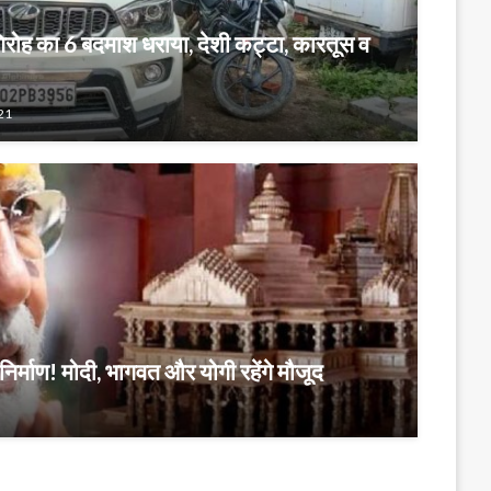
गिरोह का 6 बदमाश धराया, देशी कट्टा, कारतूस व
21
 निर्माण! मोदी, भागवत और योगी रहेंगे मौजूद