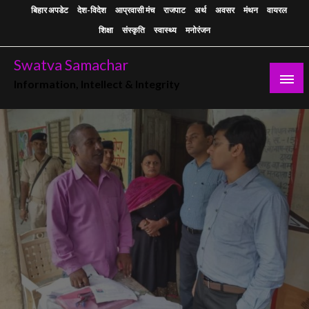
Skip
बिहार अपडेट
देश-विदेश
आप्रवासी मंच
राजपाट
अर्थ
अवसर
मंथन
वायरल
to
शिक्षा
संस्कृति
स्वास्थ्य
मनोरंजन
content
Swatva Samachar
Information, Intellect & Integrity