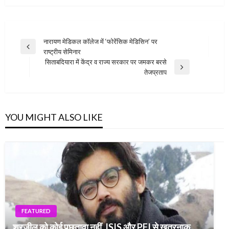
Post
नारायण मेडिकल कॉलेज में ‘फोरेंसिक मेडिसिन’ पर
Previous
राष्ट्रीय सेमिनार
navigation
Post
सिताबदियारा में केंद्र व राज्य सरकार पर जमकर बरसे
Next
तेजप्रताप
Post
YOU MIGHT ALSO LIKE
FEATURED
शरजील को कोई पछतावा नहीं, ISIS और PFI से खतरनाक