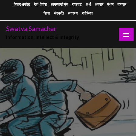
Skip
बिहार अपडेट
देश-विदेश
आप्रवासी मंच
राजपाट
अर्थ
अवसर
मंथन
वायरल
to
शिक्षा
संस्कृति
स्वास्थ्य
मनोरंजन
content
Swatva Samachar
Information, Intellect & Integrity