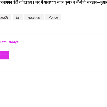
े आवागमन घंटों बाधित रहा। बाद में थानाध्यक्ष संजय कुमार व सीओ के समझाने—बुझ
death
fir
nawada
Police
Nath Bhaiya
posts