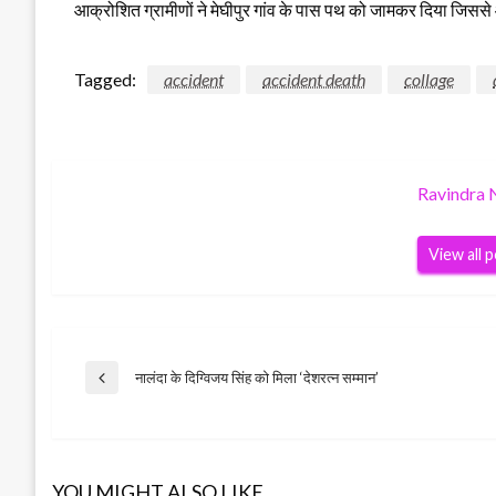
आक्रोशित ग्रामीणों ने मेघीपुर गांव के पास पथ को जामकर दिया जिसस
Tagged:
accident
accident death
collage
Ravindra 
View all 
Post
नालंदा के दिग्विजय सिंह को मिला ‘देशरत्न सम्मान’
Previous
Post
navigation
YOU MIGHT ALSO LIKE