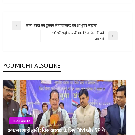
Post
सोना-चांदी की दुकान से पांच लाख का आभूषण उड़ाया
Previous
navigation
40 फीसदी आबादी मानसिक बीमारी की
Post
Next
चपेट में
Post
YOU MIGHT ALSO LIKE
FEATURED
अफसरशाही हाबी : विस अध्यक्ष के लिए DM और SP ने