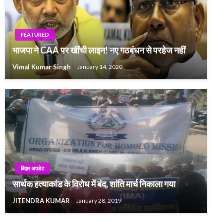
FEATURED
भाजपा ने CAA पर खींची लाइन! नए गठबंधन से परहेज नहीं
Vimal Kumar Singh
January 14, 2020
बिहार अपडेट
सार्थक हत्याकांड के विरोध में बंद, शांति मार्च निकाला गया
JITENDRA KUMAR
January 28, 2019