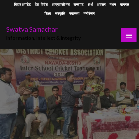
Skip
बिहार अपडेट
देश-विदेश
आप्रवासी मंच
राजपाट
अर्थ
अवसर
मंथन
वायरल
to
शिक्षा
संस्कृति
स्वास्थ्य
मनोरंजन
content
Swatva Samachar
Information, Intellect & Integrity