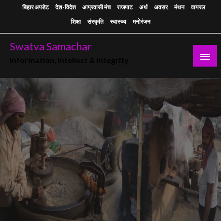
Skip
बिहार अपडेट
देश-विदेश
आप्रवासी मंच
राजपाट
अर्थ
अवसर
मंथन
वायरल
to
शिक्षा
संस्कृति
स्वास्थ्य
मनोरंजन
content
Swatva Samachar
Information, Intellect & Integrity