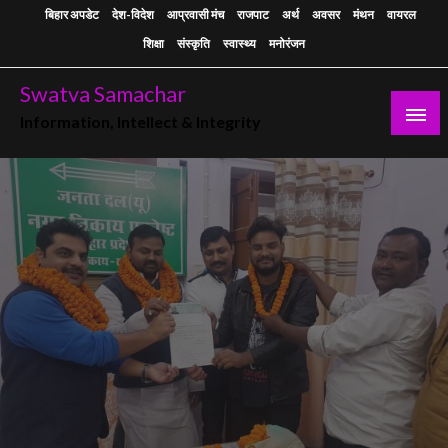
Skip
बिहार अपडेट
देश-विदेश
आप्रवासी मंच
राजपाट
अर्थ
अवसर
मंथन
वायरल
to
शिक्षा
संस्कृति
स्वास्थ्य
मनोरंजन
content
Swatva Samachar
Information, Intellect & Integrity