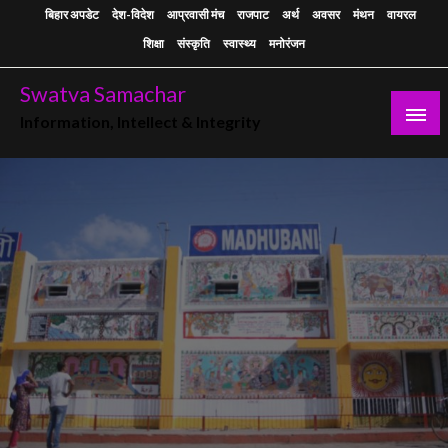
Skip
बिहार अपडेट
देश-विदेश
आप्रवासी मंच
राजपाट
अर्थ
अवसर
मंथन
वायरल
to
शिक्षा
संस्कृति
स्वास्थ्य
मनोरंजन
content
Swatva Samachar
Information, Intellect & Integrity