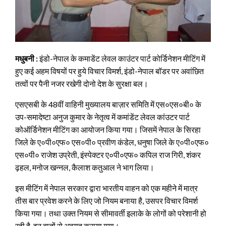
मधुबनी :
इंडो-नेपाल के कमाडेंट लेवल काउंटर पार्ट कोर्डिनेशन मीटिंग में
हुए कई अहम विषयों पर हुये विचार विमर्श, इंडो-नेपाल बॉडर पर अवांछित
तत्वों पर पैनी नजर रखेगी दोनो देश के सुरक्षा बल।
एसएसबी के 48वीं वाहिनी मुख्यालय बाज़ार समिति में एस०एस०बी० के
उप-समादेष्टा अनुज कुमार के नेतृत्व में कमांडेंट लेवल कांउटर पार्ट
कोऑर्डिनेशन मीटिंग का आयोजन किया गया। जिसमें नेपाल के सिरहा
जिले के ए०पी०एफ० एस०पी० प्रवीण कंडेल, धनुषा जिले के ए०पी०एफ०
एस०पी० राजेश उप्रेती, इंस्पेक्टर ए०पी०एफ० कपिल राज गिरी, शंकर
ढ़हल, मनोज खन्नल, कैलाश कतुआल ने भाग लिया।
इस मीटिंग में नेपाल सरकार द्वारा भारतीय वाहन को एक महीने में मात्र
तीस बार प्रवेश करने के लिए जो नियम बनाया है, उसपर विचार विमर्श
किया गया। तथा उक्त नियम से सीमावर्ती इलाके के लोगों को परेशानी हो
रही है, इन बातों से अवगत कराया गया।