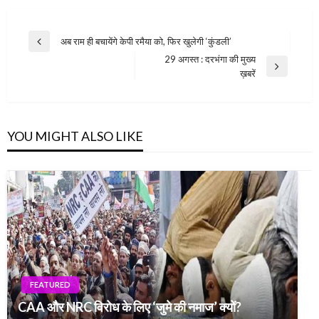
Post
अब राम ही बचायेंगे केपी रमैया को, फिर खुलेगी ‘कुंडली’
Previous
navigation
29 अगस्त : दरभंगा की मुख्य
Post
Next
ख़बरें
Post
YOU MIGHT ALSO LIKE
FEATURED
CAA और NRC विरोध के लिए ‘जुमे की नमाज’ क्यों?