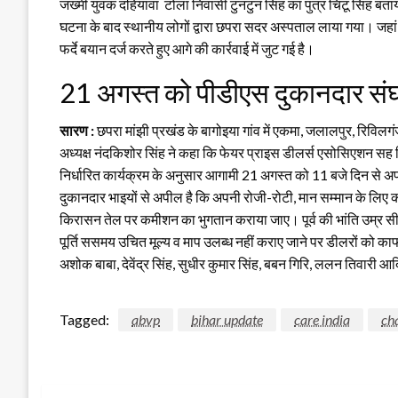
जख्मी युवक दहियावां टोला निवासी टुनटुन सिंह का पुत्र चिंटू सिंह बत
घटना के बाद स्थानीय लोगों द्वारा छपरा सदर अस्पताल लाया गया। जहा
फर्दे बयान दर्ज करते हुए आगे की कार्रवाई में जुट गई है।
21 अगस्त को पीडीएस दुकानदार संघ
सारण :
छपरा मांझी प्रखंड के बागोइया गांव में एकमा, जलालपुर, रिविलग
अध्यक्ष नंदकिशोर सिंह ने कहा कि फेयर प्राइस डीलर्स एसोसिएशन सह बि
निर्धारित कार्यक्रम के अनुसार आगामी 21 अगस्त को 11 बजे दिन से अपनी
दुकानदार भाइयों से अपील है कि अपनी रोजी-रोटी, मान सम्मान के लिए कर
किरासन तेल पर कमीशन का भुगतान कराया जाए। पूर्व की भांति उम्र स
पूर्ति ससमय उचित मूल्य व माप उलब्ध नहीं कराए जाने पर डीलरों को काफ
अशोक बाबा, देवेंद्र सिंह, सुधीर कुमार सिंह, बबन गिरि, ललन तिवारी आद
Tagged:
abvp
bihar update
care india
ch