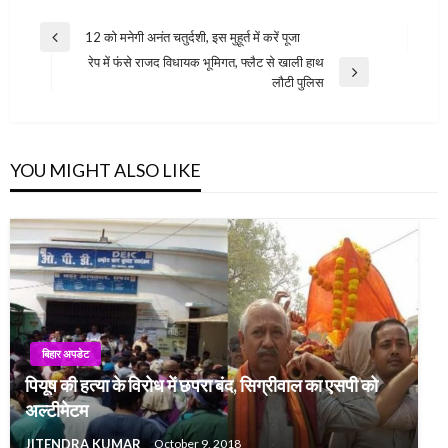
Post
12 को मनेगी अनंत चतुर्दशी, इस मुहूर्त में करें पूजा
Previous
navigation
रेप में फंसे राजद विधायक भूमिगत, फ्लैट से खाली हाथ
Post
Next
लौटी पुलिस
Post
YOU MIGHT ALSO LIKE
बिहार अपडेट
पियूष की हत्या के विरोध में छपरा बंद, सिग्रीवाल का एसपी को
अल्टीमेटम
JITENDRA KUMAR
October 9, 2018