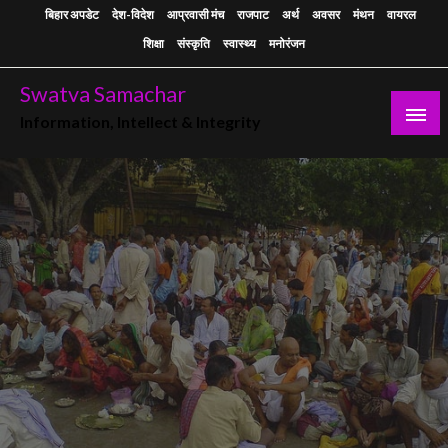
Skip
बिहार अपडेट
देश-विदेश
आप्रवासी मंच
राजपाट
अर्थ
अवसर
मंथन
वायरल
to
शिक्षा
संस्कृति
स्वास्थ्य
मनोरंजन
content
Swatva Samachar
Information, Intellect & Integrity