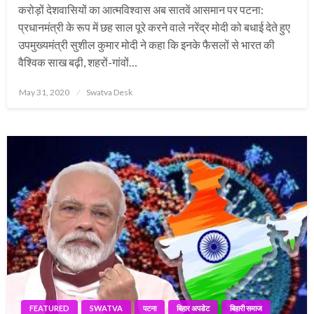
करोड़ों देशवासियों का आत्मविश्वास अब सातवें आसमान पर पटना:
प्रधानमंत्री के रूप में छह साल पूरे करने वाले नरेंद्र मोदी को बधाई देते हुए
उपमुख्यमंत्री सुशील कुमार मोदी ने कहा कि इनके फैसलों से भारत की
वैश्विक साख बढ़ी, शहरों-गांवों…
Posted
May 31, 2020
Swatva Desk
on
FEATURED
SWATVA
पटना
बिहार अपडेट
बिहारी समाज