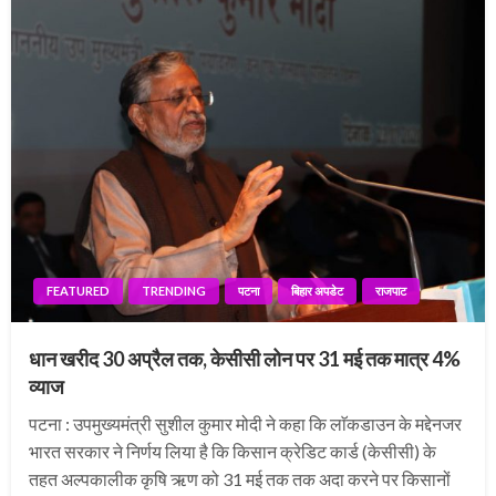
FEATURED
TRENDING
पटना
बिहार अपडेट
राजपाट
धान खरीद 30 अप्रैल तक, केसीसी लोन पर 31 मई तक मात्र 4%
व्याज
पटना : उपमुख्यमंत्री सुशील कुमार मोदी ने कहा कि लाॅकडाउन के मद्देनजर
भारत सरकार ने निर्णय लिया है कि किसान क्रेडिट कार्ड (केसीसी) के
तहत अल्पकालीक कृषि ऋण को 31 मई तक तक अदा करने पर किसानों